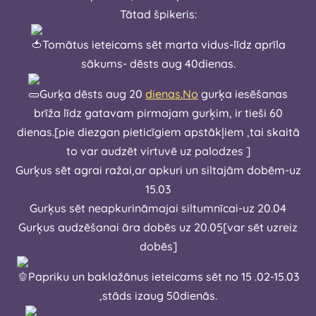
Tātad špikeris:
Tomātus ieteicams sēt marta vidus-līdz aprīla
sākums- dēsts aug 40dienas.
Gurķa dēsts aug 20
dienas.No
gurķa iesēšanas
brīža līdz gatavam pirmajam gurķim, ir tieši 60
dienas.[pie diezgan pieticīgiem apstākļiem ,tai skaitā
to var audzēt virtuvē uz palodzes ]
Gurķus sēt agrai ražai,ar apkuri un siltajām dobēm-uz
15.03
Gurķus sēt neapkurināmajai siltumnīcai-uz 20.04
Gurķus audzēšanai āra dobēs uz 20.05[var sēt uzreiz
dobēs]
Papriku un baklažānus ieteicams sēt no 15 .02-15.03
,stāds izaug 50dienās.