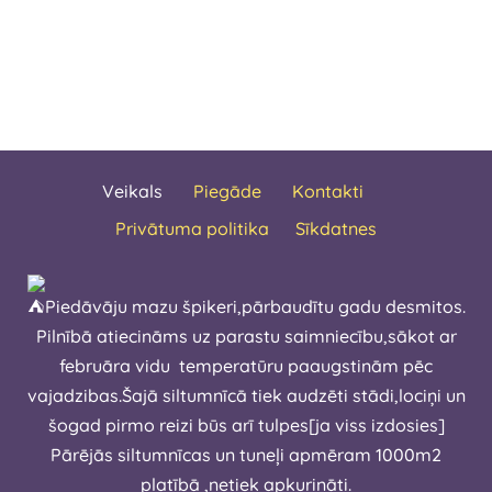
Veikals
Piegāde
Kontakti
Privātuma politika
Sīkdatnes
Piedāvāju mazu špikeri,pārbaudītu gadu desmitos.
Pilnībā atiecināms uz parastu saimniecību,sākot ar
februāra vidu temperatūru paaugstinām pēc
vajadzibas.Šajā siltumnīcā tiek audzēti stādi,lociņi un
šogad pirmo reizi būs arī tulpes[ja viss izdosies]
Pārējās siltumnīcas un tuneļi apmēram 1000m2
platībā ,netiek apkurināti.