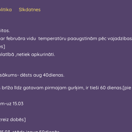
litika
Sīkdatnes
itos.
 ar februāra vidu temperatūru paaugstinām pēc vajadzibas.Ša
 izdosies]
atībā ,netiek apkurināti.
īdz aprīla sākums- dēsts aug 40dienas.
ajam gurķim, ir tieši 60 dienas.[pie diezgan pieticīgiem apstākļiem ,tai
bēm-uz 15.03
zreiz dobēs]
15.03 ,stāds izaug 50dienās.