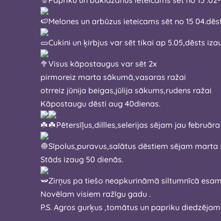
Melones un arbūzus ieteicams sēt no 1
Cukini un ķirbjus var sēt tikai ap 5.05,dēsts iz
Visus kāpostaugus var sēt 2x
pirmoreiz marta sākumā,vasaras ražai
otrreiz jūnija beigas,jūlija sākums,rudens ražai
Kāpostaugu dēsti aug 40dienas.
Pētersīļus,dillles,selerijas sējam jau februā
Sīpolus,puravus,salātus dēstiem sējam mart
Stāds izaug 50 dienās.
Zirņus pa tiešo neapkurināmā siltumnīcā es
Novēlam visiem ražīgu gadu .
P.S. Agros gurķus ,tomātus un papriku diedzējam