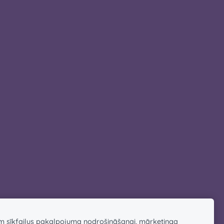
am sīkfailus pakalpojuma nodrošināšanai, mārketinga