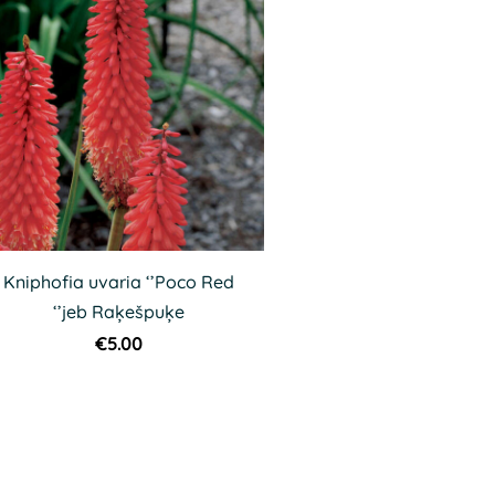
Kniphofia uvaria ‘’Poco Red
‘’jeb Raķešpuķe
€5.00