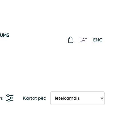
MUMS
LAT
ENG
rs
Kārtot pēc