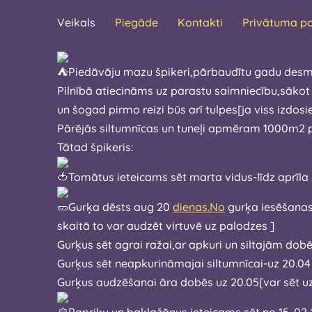
Veikals
Piegāde
Kontakti
Privātuma po
Piedāvāju mazu špikeri,pārbaudītu gadu desm
Pilnībā atiecināms uz parastu saimniecību,sākot
un šogad pirmo reizi būs arī tulpes[ja viss
Pārējās siltumnīcas un tuneļi apmēram 1000m2 pl
Tātad špikeris:
Tomātus ieteicams sēt marta vidus-l
Gurķa dēsts aug 20
dienas.No
gurķa iesēšanas brīža līdz gatavam pirm
skaitā to var audzēt virtuvē uz palodzes ]
Gurķus sēt agrai ražai,ar apkuri un siltajām do
Gurķus sēt neapkurināmajai siltumnīcai-uz 20.04
Gurķus audzēšanai āra dobēs uz 20.05[var sēt u
Papriku un baklažānus ieteicams sēt no 15 .02-