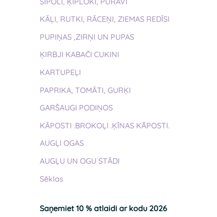
SĪPOLI, ĶIPLOKI, PURAVI
KĀĻI, RUTKI, RĀCEŅI, ZIEMAS REDĪSI
PUPIŅAS ,ZIRŅI UN PUPAS
ĶIRBJI KABAČI CUKINI
KARTUPEĻI
PAPRIKA, TOMĀTI, GURĶI
GARŠAUGI PODIŅOS
KĀPOSTI .BROKOĻI .ĶĪNAS KĀPOSTI.
AUGĻI OGAS
AUGĻU UN OGU STĀDI
Sēklas
Saņemiet 10 % atlaidi ar kodu 2026