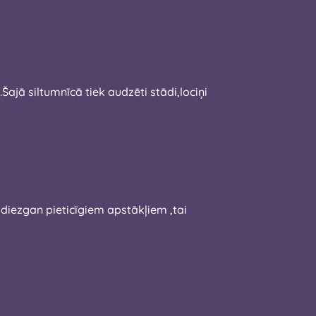
jā siltumnīcā tiek audzēti stādi,lociņi