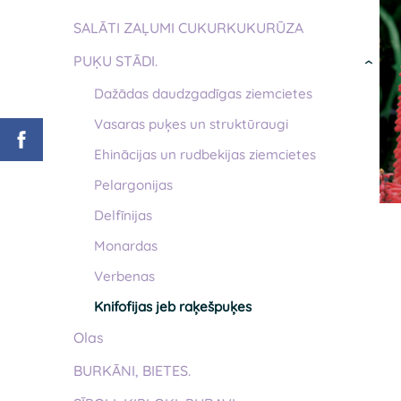
SALĀTI ZAĻUMI CUKURKUKURŪZA
PUĶU STĀDI.
›
Dažādas daudzgadīgas ziemcietes
Vasaras puķes un struktūraugi
Ehinācijas un rudbekijas ziemcietes
Pelargonijas
Delfīnijas
Monardas
Verbenas
Knifofijas jeb raķešpuķes
Olas
BURKĀNI, BIETES.