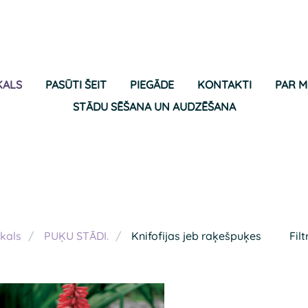
KALS
PASŪTI ŠEIT
PIEGĀDE
KONTAKTI
PAR 
STĀDU SĒŠANA UN AUDZĒŠANA
kals
PUĶU STĀDI.
Knifofijas jeb raķešpuķes
Filt