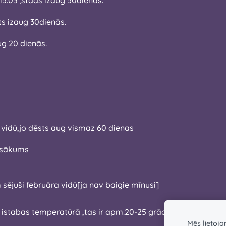
5 04.dēsts izaug 30dienās.
aug 20 dienās.
ra vidū,jo dēsts aug vismaz 60 dienas
a sākums
am sējuši februāra vidū[ja nav baigie mīnusi]
 istabas temperatūrā ,tas ir apm.20-25 grādi siltumā.
Mēs lietoj