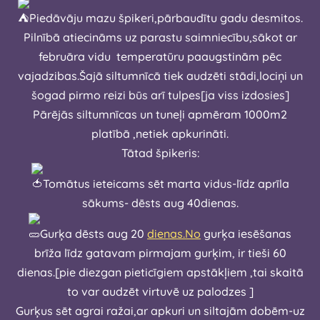
Piedāvāju mazu špikeri,pārbaudītu gadu desmitos.
Pilnībā atiecināms uz parastu saimniecību,sākot ar
februāra vidu temperatūru paaugstinām pēc
vajadzibas.Šajā siltumnīcā tiek audzēti stādi,lociņi un
šogad pirmo reizi būs arī tulpes[ja viss izdosies]
Pārējās siltumnīcas un tuneļi apmēram 1000m2
platībā ,netiek apkurināti.
Tātad špikeris:
Tomātus ieteicams sēt marta vidus-līdz aprīla
sākums- dēsts aug 40dienas.
Gurķa dēsts aug 20
dienas.No
gurķa iesēšanas
brīža līdz gatavam pirmajam gurķim, ir tieši 60
dienas.[pie diezgan pieticīgiem apstākļiem ,tai skaitā
to var audzēt virtuvē uz palodzes ]
Gurķus sēt agrai ražai,ar apkuri un siltajām dobēm-uz