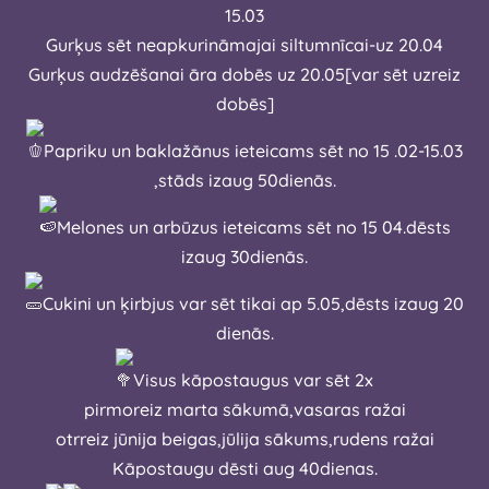
15.03
Gurķus sēt neapkurināmajai siltumnīcai-uz 20.04
Gurķus audzēšanai āra dobēs uz 20.05[var sēt uzreiz
dobēs]
Papriku un baklažānus ieteicams sēt no 15 .02-15.03
,stāds izaug 50dienās.
Melones un arbūzus ieteicams sēt no 15 04.dēsts
izaug 30dienās.
Cukini un ķirbjus var sēt tikai ap 5.05,dēsts izaug 20
dienās.
Visus kāpostaugus var sēt 2x
pirmoreiz marta sākumā,vasaras ražai
otrreiz jūnija beigas,jūlija sākums,rudens ražai
Kāpostaugu dēsti aug 40dienas.