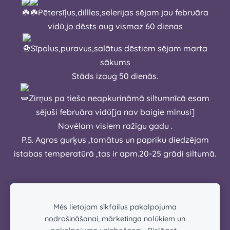
Pētersīļus,dillles,selerijas sējam jau februāra
vidū,jo dēsts aug vismaz 60 dienas
Sīpolus,puravus,salātus dēstiem sējam marta
sākums
Stāds izaug 50 dienās.
Zirņus pa tiešo neapkurināmā siltumnīcā esam
sējuši februāra vidū[ja nav baigie mīnusi]
Novēlam visiem ražīgu gadu .
P.S. Agros gurķus ,tomātus un papriku diedzējam
istabas temperatūrā ,tas ir apm.20-25 grādi siltumā.
Mēs lietojam sīkfailus pakalpojuma
nodrošināšanai, mārketinga nolūkiem un