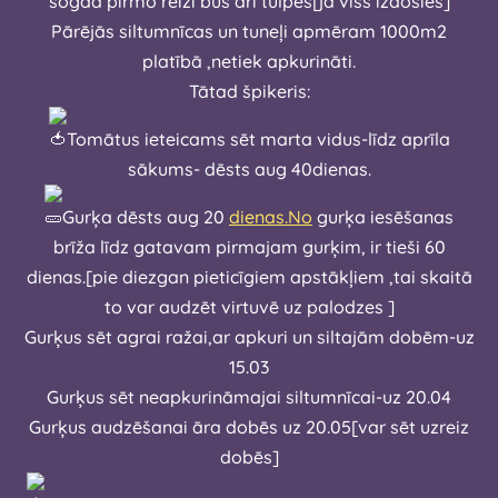
šogad pirmo reizi būs arī tulpes[ja viss izdosies]
Pārējās siltumnīcas un tuneļi apmēram 1000m2
platībā ,netiek apkurināti.
Tātad špikeris:
Tomātus ieteicams sēt marta vidus-līdz aprīla
sākums- dēsts aug 40dienas.
Gurķa dēsts aug 20
dienas.No
gurķa iesēšanas
brīža līdz gatavam pirmajam gurķim, ir tieši 60
dienas.[pie diezgan pieticīgiem apstākļiem ,tai skaitā
to var audzēt virtuvē uz palodzes ]
Gurķus sēt agrai ražai,ar apkuri un siltajām dobēm-uz
15.03
Gurķus sēt neapkurināmajai siltumnīcai-uz 20.04
Gurķus audzēšanai āra dobēs uz 20.05[var sēt uzreiz
dobēs]