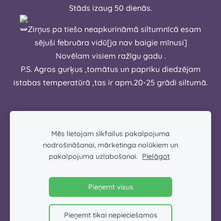
Stāds izaug 50 dienās.
Zirņus pa tiešo neapkurināmā siltumnīcā esam
sējuši februāra vidū[ja nav baigie mīnusi]
Novēlam visiem ražīgu gadu .
P.S. Agros gurķus ,tomātus un papriku diedzējam
istabas temperatūrā ,tas ir apm.20-25 grādi siltumā.
Mēs lietojam sīkfailus pakalpojuma
nodrošināšanai, mārketinga nolūkiem un
pakalpojuma uzlabošanai.
Pielāgot
Pieņemt visus
Pieņemt tikai nepieciešamos