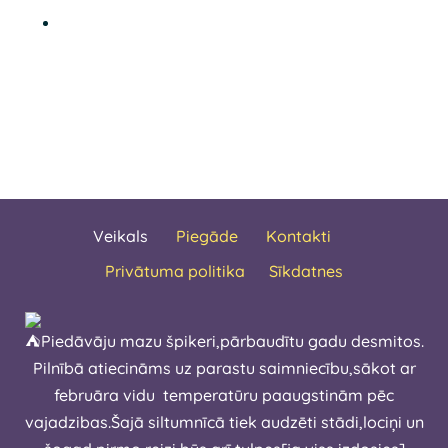
Veikals
Piegāde
Kontakti
Privātuma politika
Sīkdatnes
Piedāvāju mazu špikeri,pārbaudītu gadu desmitos.
Pilnībā atiecināms uz parastu saimniecību,sākot ar
februāra vidu temperatūru paaugstinām pēc
vajadzibas.Šajā siltumnīcā tiek audzēti stādi,lociņi un