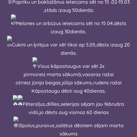
Papriku un baklažānus ieteicams sēt no 15 .02-15.03
,stāds izaug 50dienās.
Melones un arbūzus ieteicams sēt no 15 04.dēsts
izaug 30dienās.
Cukini un ķirbjus var sēt tikai ap 5.05,dēsts izaug 20
dienās.
Visus kāpostaugus var sēt 2x
pirmoreiz marta sākumā,vasaras ražai
otrreiz jūnija beigas,jūlija sākums,rudens ražai
Kāpostaugu dēsti aug 40dienas.
Pētersīļus,dillles,selerijas sējam jau februāra
vidū,jo dēsts aug vismaz 60 dienas
Sīpolus,puravus,salātus dēstiem sējam marta
sākums