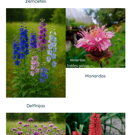
ziemcietes
Monardas
Delfīnijas