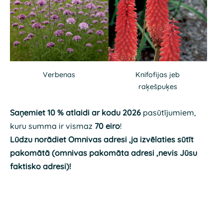
Verbenas
Knifofijas jeb
raķešpuķes
Saņemiet 10 % atlaidi ar kodu 2026
pasūtījumiem,
kuru summa ir vismaz
70 eiro
!
Lūdzu norādiet Omnivas adresi ,ja izvēlaties sūtīt
pakomātā (omnivas pakomāta adresi ,nevis Jūsu
faktisko adresi)!