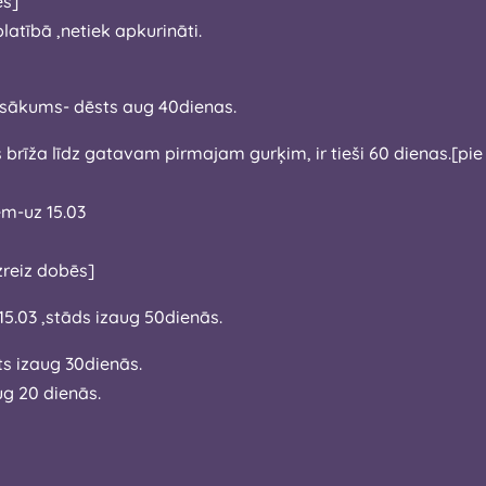
 izdosies]
atībā ,netiek apkurināti.
īdz aprīla sākums- dēsts aug 40dienas.
ajam gurķim, ir tieši 60 dienas.[pie diezgan pieticīgiem apstākļiem ,tai
bēm-uz 15.03
zreiz dobēs]
15.03 ,stāds izaug 50dienās.
5 04.dēsts izaug 30dienās.
aug 20 dienās.