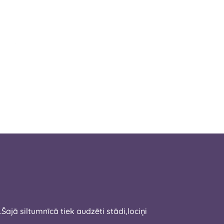
jā siltumnīcā tiek audzēti stādi,lociņi