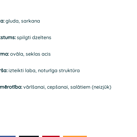
a:
gluda, sarkana
kstums:
spilgti dzeltens
rma:
ovāla, seklas acis
rša:
izteikti laba, noturīga struktūra
emērotība:
vārīšanai, cepšanai, salātiem (neizjūk)