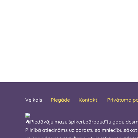
Veikals
Piegāde
Kontakti
Privātuma po
Piedāvāju mazu špikeri,pārbaudītu gadu desm
Pilnībā atiecināms uz parastu saimniecību,sākot