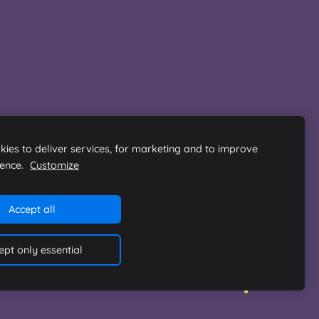
ies to deliver services, for marketing and to improve
ience.
Customize
Accept all
ept only essential