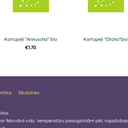
Kartupeļi ''Annuscha'' bio
Kartupeļi ''Otolia''bio
€1.70
litika
Sīkdatnes
itos.
 ar februāra vidu temperatūru paaugstinām pēc vajadzibas.Ša