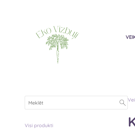
VEI
Vei
K
Visi produkti