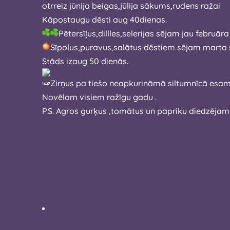
otrreiz jūnija beigas,jūlija sākums,rudens ražai
Kāpostaugu dēsti aug 40dienas.
Pētersīļus,dillles,selerijas sējam jau februā
Sīpolus,puravus,salātus dēstiem sējam mart
Stāds izaug 50 dienās.
Zirņus pa tiešo neapkurināmā siltumnīcā es
Novēlam visiem ražīgu gadu .
P.S. Agros gurķus ,tomātus un papriku diedzējam