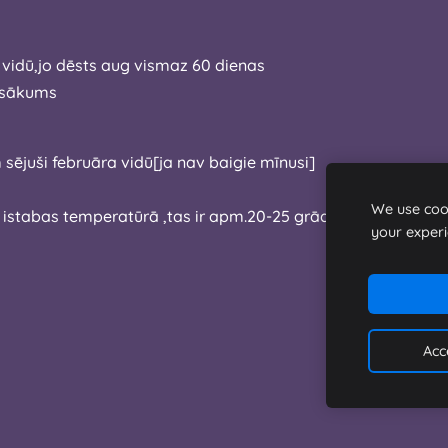
ra vidū,jo dēsts aug vismaz 60 dienas
a sākums
am sējuši februāra vidū[ja nav baigie mīnusi]
We use cook
 istabas temperatūrā ,tas ir apm.20-25 grādi siltumā.
your exper
Acc