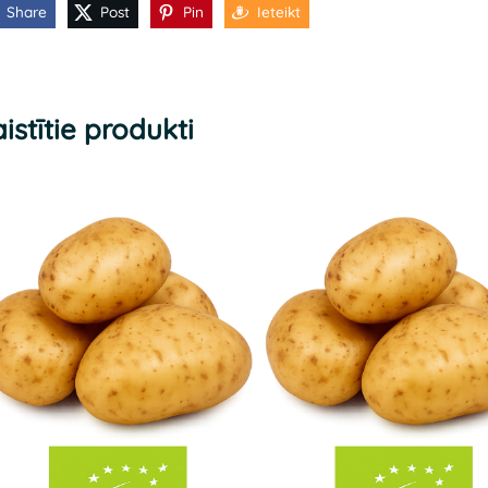
Share
Post
Pin
Ieteikt
istītie produkti