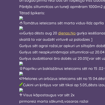
un šogad pirmo reizi būs arī tulpes[ja viss
Pārējās siltumnīcas un tuneļi apmēram 1000m2 pl
Tātad špikeris:
Tomātus ieteicams sēt marta vidus-l
Gurķa dēsts aug 20
dienas.No
gurķa iesēšanas brīža līdz gatavam pirm
skaitā to var audzēt virtuvē uz palodzes ]
Gurķus sēt agrai ražai,ar apkuri un siltajām do
Gurķus sēt neapkurināmajai siltumnīcai-uz 20.04
Gurķus audzēšanai āra dobēs uz 20.05[var sēt u
Papriku un baklažānus ieteicams sēt no 15 .02-
Melones un arbūzus ieteicams sēt no 1
Cukini un ķirbjus var sēt tikai ap 5.05,dēsts iz
Visus kāpostaugus var sēt 2x
pirmoreiz marta sākumā,vasaras ražai