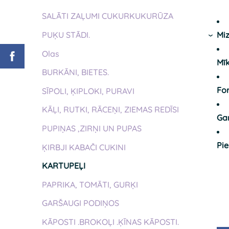
SALĀTI ZAĻUMI CUKURKUKURŪZA
PUĶU STĀDI.
Miz
›
Olas
Mī
BURKĀNI, BIETES.
Fo
SĪPOLI, ĶIPLOKI, PURAVI
KĀĻI, RUTKI, RĀCEŅI, ZIEMAS REDĪSI
Ga
PUPIŅAS ,ZIRŅI UN PUPAS
Pi
ĶIRBJI KABAČI CUKINI
KARTUPEĻI
PAPRIKA, TOMĀTI, GURĶI
GARŠAUGI PODIŅOS
KĀPOSTI .BROKOĻI .ĶĪNAS KĀPOSTI.