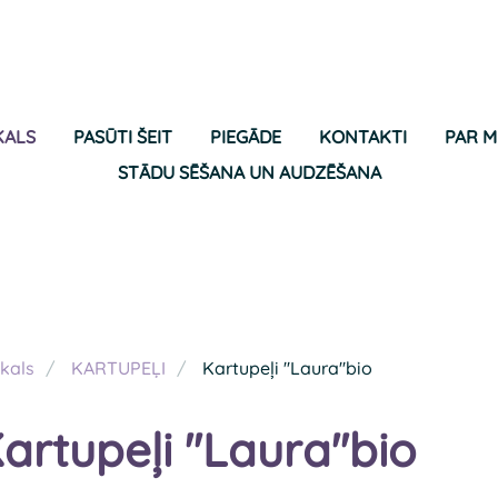
KALS
PASŪTI ŠEIT
PIEGĀDE
KONTAKTI
PAR 
STĀDU SĒŠANA UN AUDZĒŠANA
kals
KARTUPEĻI
Kartupeļi ''Laura''bio
artupeļi ''Laura''bio