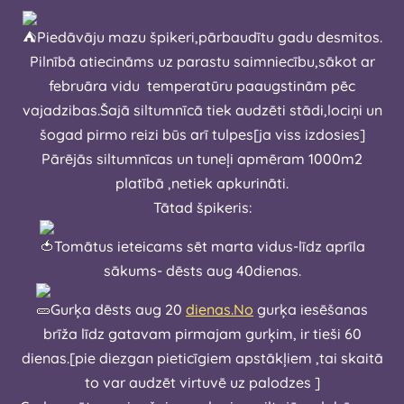
Piedāvāju mazu špikeri,pārbaudītu gadu desmitos.
Pilnībā atiecināms uz parastu saimniecību,sākot ar
februāra vidu temperatūru paaugstinām pēc
vajadzibas.Šajā siltumnīcā tiek audzēti stādi,lociņi un
šogad pirmo reizi būs arī tulpes[ja viss izdosies]
Pārējās siltumnīcas un tuneļi apmēram 1000m2
platībā ,netiek apkurināti.
Tātad špikeris:
Tomātus ieteicams sēt marta vidus-līdz aprīla
sākums- dēsts aug 40dienas.
Gurķa dēsts aug 20
dienas.No
gurķa iesēšanas
brīža līdz gatavam pirmajam gurķim, ir tieši 60
dienas.[pie diezgan pieticīgiem apstākļiem ,tai skaitā
to var audzēt virtuvē uz palodzes ]