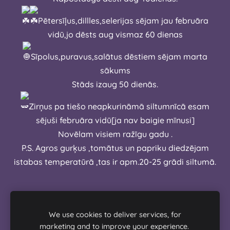
Pētersīļus,dillles,selerijas sējam jau februāra
vidū,jo dēsts aug vismaz 60 dienas
Sīpolus,puravus,salātus dēstiem sējam marta
sākums
Stāds izaug 50 dienās.
Zirņus pa tiešo neapkurināmā siltumnīcā esam
sējuši februāra vidū[ja nav baigie mīnusi]
Novēlam visiem ražīgu gadu .
P.S. Agros gurķus ,tomātus un papriku diedzējam
istabas temperatūrā ,tas ir apm.20-25 grādi siltumā.
We use cookies to deliver services, for
marketing and to improve your experience.