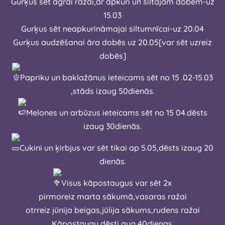
Gurķus sēt agrai ražai,ar apkuri un siltajām dobēm-uz
15.03
Gurķus sēt neapkurināmajai siltumnīcai-uz 20.04
Gurķus audzēšanai āra dobēs uz 20.05[var sēt uzreiz
dobēs]
Papriku un baklažānus ieteicams sēt no 15 .02-15.03
,stāds izaug 50dienās.
Melones un arbūzus ieteicams sēt no 15 04.dēsts
izaug 30dienās.
Cukini un ķirbjus var sēt tikai ap 5.05,dēsts izaug 20
dienās.
Visus kāpostaugus var sēt 2x
pirmoreiz marta sākumā,vasaras ražai
otrreiz jūnija beigas,jūlija sākums,rudens ražai
Kāpostaugu dēsti aug 40dienas.