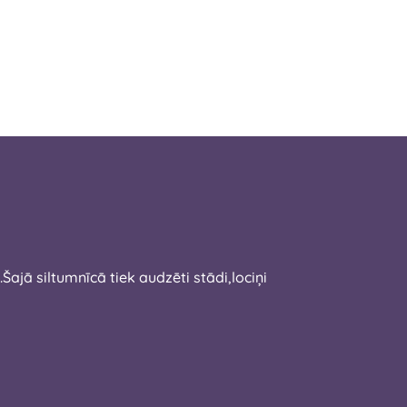
jā siltumnīcā tiek audzēti stādi,lociņi