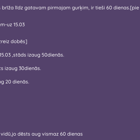
ajam gurķim, ir tieši 60 dienas.[pie diezgan pieticīgiem apstākļiem ,tai
bēm-uz 15.03
zreiz dobēs]
15.03 ,stāds izaug 50dienās.
5 04.dēsts izaug 30dienās.
aug 20 dienās.
ra vidū,jo dēsts aug vismaz 60 dienas