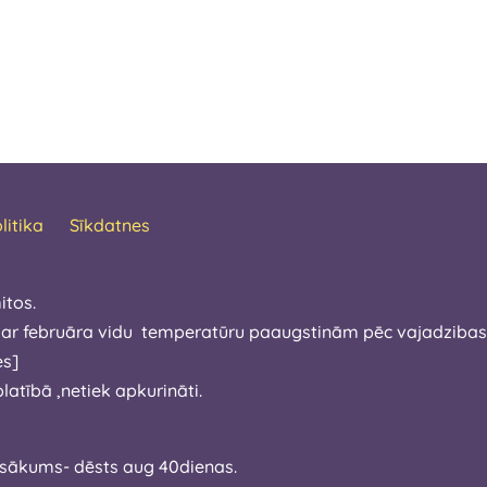
litika
Sīkdatnes
itos.
 ar februāra vidu temperatūru paaugstinām pēc vajadzibas.Ša
 izdosies]
atībā ,netiek apkurināti.
īdz aprīla sākums- dēsts aug 40dienas.