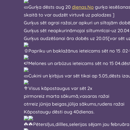
Gurķa dēsts aug 20
dienas.No
gurķa iesēšanas brīža līdz gatavam pirm
skaitā to var audzēt virtuvē uz palodzes ]
Gurķus sēt agrai ražai,ar apkuri un siltajām do
Gurķus sēt neapkurināmajai siltumnīcai-uz 20.04
Gurķus audzēšanai āra dobēs uz 20.05[var sēt u
Papriku un baklažānus ieteicams sēt no 15 .02-
Melones un arbūzus ieteicams sēt no 1
Cukini un ķirbjus var sēt tikai ap 5.05,dēsts iz
Visus kāpostaugus var sēt 2x
pirmoreiz marta sākumā,vasaras ražai
otrreiz jūnija beigas,jūlija sākums,rudens ražai
Kāpostaugu dēsti aug 40dienas.
Pētersīļus,dillles,selerijas sējam jau februā