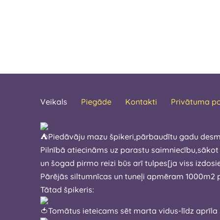
Veikals
Piegāde
Kontakti
Privātuma po
Piedāvāju mazu špikeri,pārbaudītu gadu desm
Pilnībā atiecināms uz parastu saimniecību,sākot
un šogad pirmo reizi būs arī tulpes[ja viss
Pārējās siltumnīcas un tuneļi apmēram 1000m2 pl
Tātad špikeris:
Tomātus ieteicams sēt marta vidus-l