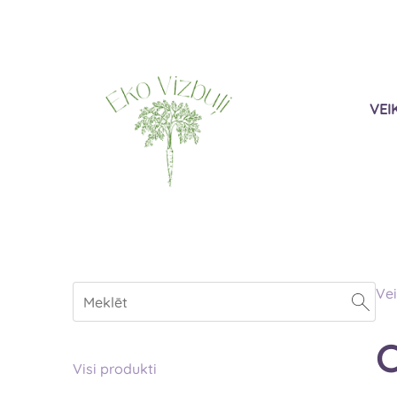
VEI
Vei
C
Visi produkti