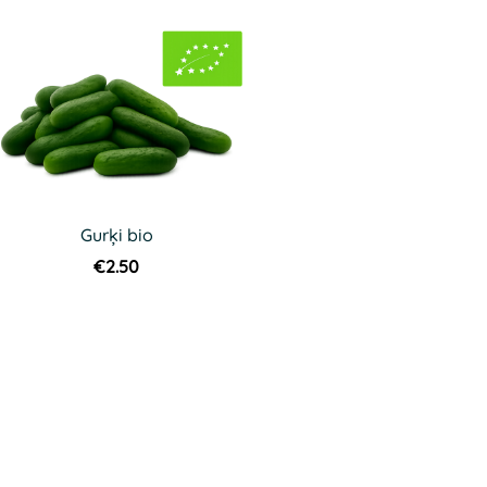
Gurķi bio
€2.50