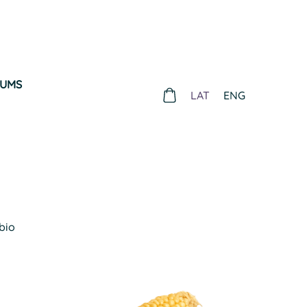
MUMS
LAT
ENG
bio