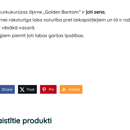
kurkukurūzas šķirne „Golden Bantam” ir
ļoti sena
,
rnei raksturīga laba noturība pret laikapstākļiem un tā ir ra
t vēsākā vasarā.
ļiem piemīt ļoti labas garšas īpašības.
Share
Post
Pin
Ieteikt
istītie produkti