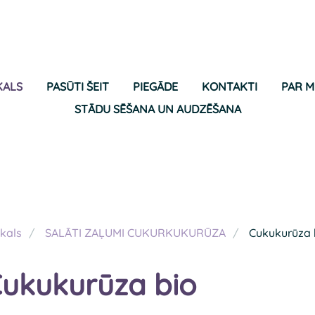
KALS
PASŪTI ŠEIT
PIEGĀDE
KONTAKTI
PAR 
STĀDU SĒŠANA UN AUDZĒŠANA
kals
SALĀTI ZAĻUMI CUKURKUKURŪZA
Cukukurūza 
ukukurūza bio