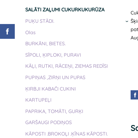
SALĀTI ZAĻUMI CUKURKUKURŪZA
Cu
PUĶU STĀDI.
Šķi
›
pa
Olas
Aug
BURKĀNI, BIETES.
SĪPOLI, ĶIPLOKI, PURAVI
KĀĻI, RUTKI, RĀCEŅI, ZIEMAS REDĪSI
PUPIŅAS ,ZIRŅI UN PUPAS
ĶIRBJI KABAČI CUKINI
KARTUPEĻI
PAPRIKA, TOMĀTI, GURĶI
GARŠAUGI PODIŅOS
Sa
KĀPOSTI .BROKOĻI .ĶĪNAS KĀPOSTI.