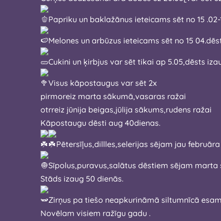
Papriku un baklažānus ieteicams sēt no 15 .02-
Melones un arbūzus ieteicams sēt no 1
Cukini un ķirbjus var sēt tikai ap 5.05,dēsts iz
Visus kāpostaugus var sēt 2x
pirmoreiz marta sākumā,vasaras ražai
otrreiz jūnija beigas,jūlija sākums,rudens ražai
Kāpostaugu dēsti aug 40dienas.
Pētersīļus,dillles,selerijas sējam jau februā
Sīpolus,puravus,salātus dēstiem sējam mart
Stāds izaug 50 dienās.
Zirņus pa tiešo neapkurināmā siltumnīcā es
Novēlam visiem ražīgu gadu .