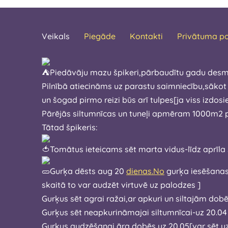
Veikals
Piegāde
Kontakti
Privātuma po
Piedāvāju mazu špikeri,pārbaudītu gadu desm
Pilnībā atiecināms uz parastu saimniecību,sākot
un šogad pirmo reizi būs arī tulpes[ja viss
Pārējās siltumnīcas un tuneļi apmēram 1000m2 pl
Tātad špikeris:
Tomātus ieteicams sēt marta vidus-l
Gurķa dēsts aug 20
dienas.No
gurķa iesēšanas brīža līdz gatavam pirm
skaitā to var audzēt virtuvē uz palodzes ]
Gurķus sēt agrai ražai,ar apkuri un siltajām do
Gurķus sēt neapkurināmajai siltumnīcai-uz 20.04
Gurķus audzēšanai āra dobēs uz 20.05[var sēt u