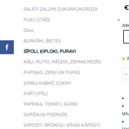
€
SALĀTI ZAĻUMI CUKURKUKURŪZA
PUĶU STĀDI.
›
zi
Olas
BURKĀNI, BIETES.
SĪPOLI, ĶIPLOKI, PURAVI
KĀĻI, RUTKI, RĀCEŅI, ZIEMAS REDĪSI
-
PUPIŅAS ,ZIRŅI UN PUPAS
ĶIRBJI KABAČI CUKINI
KARTUPEĻI
PAPRIKA, TOMĀTI, GURĶI
Izt
GARŠAUGI PODIŅOS
KĀPOSTI .BROKOĻI .ĶĪNAS KĀPOSTI.