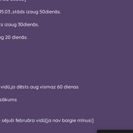
15.03 ,stāds izaug 50dienās.
5 04.dēsts izaug 30dienās.
aug 20 dienās.
ra vidū,jo dēsts aug vismaz 60 dienas
a sākums
am sējuši februāra vidū[ja nav baigie mīnusi]