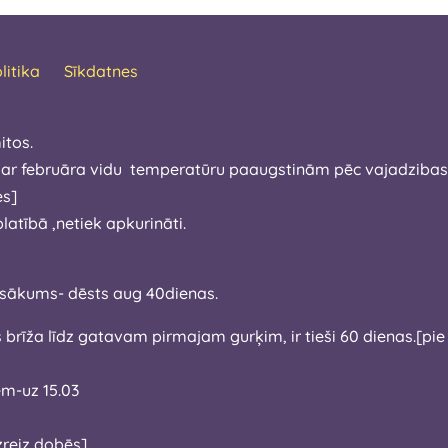
litika
Sīkdatnes
itos.
 ar februāra vidu temperatūru paaugstinām pēc vajadzibas.Ša
 izdosies]
atībā ,netiek apkurināti.
īdz aprīla sākums- dēsts aug 40dienas.
ajam gurķim, ir tieši 60 dienas.[pie diezgan pieticīgiem apstākļiem ,tai
bēm-uz 15.03
zreiz dobēs]