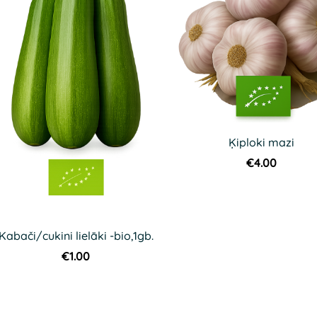
Ķiploki mazi
€4.00
Kabači/cukini lielāki -bio,1gb.
€1.00