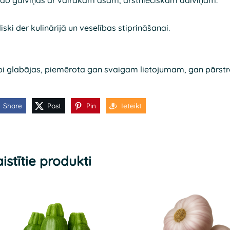
ido galviņas ar vairākām asām, ārstnieciskām daiviņām.
liski der kulinārijā un veselības stiprināšanai.
i glabājas, piemērota gan svaigam lietojumam, gan pārstr
Share
Post
Pin
Ieteikt
istītie produkti