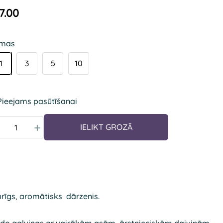
7.00
emas
1
3
5
10
Pieejams pasūtīšanai
+
IELIKT GROZĀ
urīgs, aromātisks dārzenis.