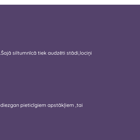
jā siltumnīcā tiek audzēti stādi,lociņi