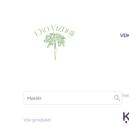
VEI
Vei
Ķ
Visi produkti