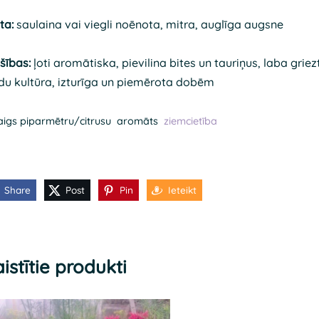
ta:
saulaina vai viegli noēnota, mitra, auglīga augsne
šības:
ļoti aromātiska, pievilina bites un tauriņus, laba griez
du kultūra, izturīga un piemērota dobēm
igs piparmētru/citrusu aromāts
ziemcietība
Share
Post
Pin
Ieteikt
istītie produkti