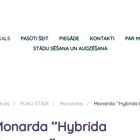
KALS
PASŪTI ŠEIT
PIEGĀDE
KONTAKTI
PAR 
STĀDU SĒŠANA UN AUDZĒŠANA
kals
PUĶU STĀDI.
Monardas
Monarda ‘’Hybrida
onarda ‘’Hybrida