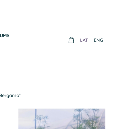
MUMS
LAT
ENG
 Bergamo’’