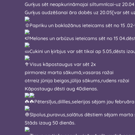
Gurķus sēt neapkurināmajai siltumnīcai-uz 20.04
Gurķus audzēšanai āra dobēs uz 20.05[var sēt u
Papriku un baklažānus ieteicams sēt no 15 .02-
Melones un arbūzus ieteicams sēt no 1
Cukini un ķirbjus var sēt tikai ap 5.05,dēsts iz
Visus kāpostaugus var sēt 2x
pirmoreiz marta sākumā,vasaras ražai
otrreiz jūnija beigas,jūlija sākums,rudens ražai
Kāpostaugu dēsti aug 40dienas.
Pētersīļus,dillles,selerijas sējam jau februā
Sīpolus,puravus,salātus dēstiem sējam mart
Stāds izaug 50 dienās.