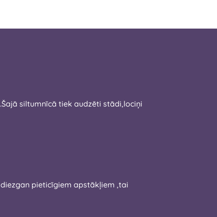
jā siltumnīcā tiek audzēti stādi,lociņi