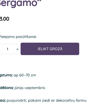
ergamo’’
3.00
Pieejams pasūtīšanai
+
IELIKT GROZĀ
gstums:
ap 60–70 cm
edēšana:
jūnijs–septembris
āsa:
purpursārti, pūkaini ziedi ar dekoratīvu formu