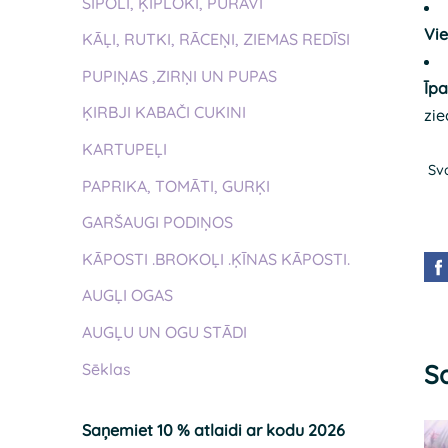
SĪPOLI, ĶIPLOKI, PURAVI
Vie
KĀĻI, RUTKI, RĀCEŅI, ZIEMAS REDĪSI
PUPIŅAS ,ZIRŅI UN PUPAS
Īpa
ĶIRBJI KABAČI CUKINI
zie
KARTUPEĻI
Sva
PAPRIKA, TOMĀTI, GURĶI
GARŠAUGI PODIŅOS
KĀPOSTI .BROKOĻI .ĶĪNAS KĀPOSTI.
AUGĻI OGAS
AUGĻU UN OGU STĀDI
Sa
Sēklas
Saņemiet 10 % atlaidi ar kodu 2026