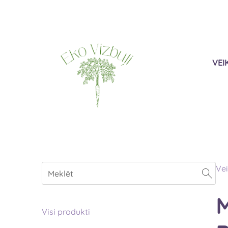
VEI
Vei
M
Visi produkti