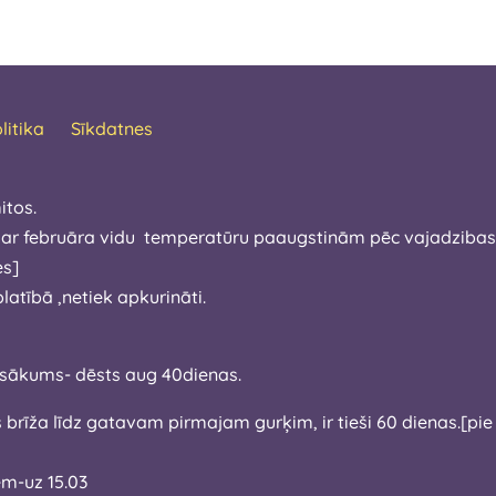
litika
Sīkdatnes
itos.
 ar februāra vidu temperatūru paaugstinām pēc vajadzibas.Ša
 izdosies]
atībā ,netiek apkurināti.
īdz aprīla sākums- dēsts aug 40dienas.
ajam gurķim, ir tieši 60 dienas.[pie diezgan pieticīgiem apstākļiem ,tai
bēm-uz 15.03