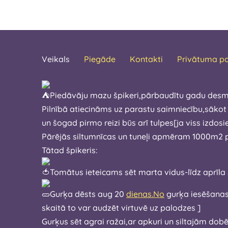
Veikals
Piegāde
Kontakti
Privātuma po
Piedāvāju mazu špikeri,pārbaudītu gadu desm
Pilnībā atiecināms uz parastu saimniecību,sākot
un šogad pirmo reizi būs arī tulpes[ja viss
Pārējās siltumnīcas un tuneļi apmēram 1000m2 pl
Tātad špikeris:
Tomātus ieteicams sēt marta vidus-l
Gurķa dēsts aug 20
dienas.No
gurķa iesēšanas brīža līdz gatavam pirm
skaitā to var audzēt virtuvē uz palodzes ]
Gurķus sēt agrai ražai,ar apkuri un siltajām do