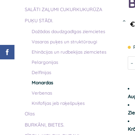
B
SALĀTI ZAĻUMI CUKURKUKURŪZA
PUĶU STĀDI.
€
›
Dažādas daudzgadīgas ziemcietes
Vasaras puķes un struktūraugi
Ehinācijas un rudbekijas ziemcietes
-
Pelargonijas
Delfīnijas
Monardas
Verbenas
Au
Knifofijas jeb raķešpuķes
Zi
Olas
BURKĀNI, BIETES.
Kr