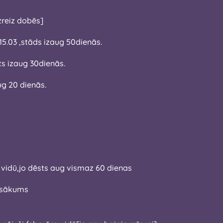
zreiz dobēs]
15.03 ,stāds izaug 50dienās.
5 04.dēsts izaug 30dienās.
aug 20 dienās.
ra vidū,jo dēsts aug vismaz 60 dienas
a sākums