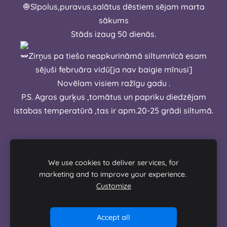
Sīpolus,puravus,salātus dēstiem sējam marta
sākums
Stāds izaug 50 dienās.
Zirņus pa tiešo neapkurināmā siltumnīcā esam
sējuši februāra vidū[ja nav baigie mīnusi]
Novēlam visiem ražīgu gadu .
P.S. Agros gurķus ,tomātus un papriku diedzējam
istabas temperatūrā ,tas ir apm.20-25 grādi siltumā.
We use cookies to deliver services, for
marketing and to improve your experience.
Customize
Accept all