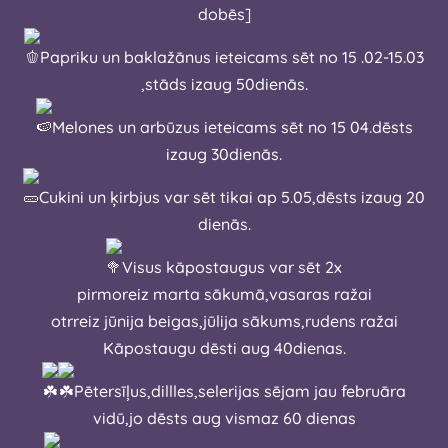
dobēs]
Papriku un baklažānus ieteicams sēt no 15 .02-15.03
,stāds izaug 50dienās.
Melones un arbūzus ieteicams sēt no 15 04.dēsts
izaug 30dienās.
Cukini un ķirbjus var sēt tikai ap 5.05,dēsts izaug 20
dienās.
Visus kāpostaugus var sēt 2x
pirmoreiz marta sākumā,vasaras ražai
otrreiz jūnija beigas,jūlija sākums,rudens ražai
Kāpostaugu dēsti aug 40dienas.
Pētersīļus,dillles,selerijas sējam jau februāra
vidū,jo dēsts aug vismaz 60 dienas