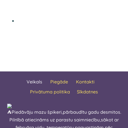
Veikals
Piegāde
Kontakti
Privātuma politika
Sīkdatnes
Piedāvāju mazu špikeri,pārbaudītu gadu desmitos.
Pilnībā atiecināms uz parastu saimniecību,sākot ar
februāra vidu temperatūru paaugstinām pēc