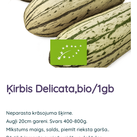
Ķirbis Delicata,bio/1gb
Neparasta krāsojuma šķirne.
Augļi 20cm gareni. Svars 400-800g.
Mīkstums maigs, salds, piemīt rieksta garša..