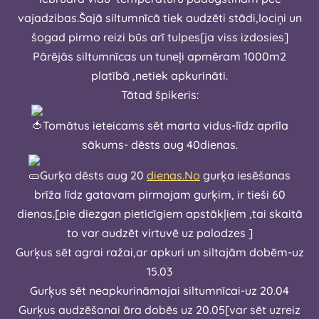
vajadzibas.Šajā siltumnīcā tiek audzēti stādi,lociņi un
šogad pirmo reizi būs arī tulpes[ja viss izdosies]
Pārējās siltumnīcas un tuneļi apmēram 1000m2
platībā ,netiek apkurināti.
Tātad špikeris:
Tomātus ieteicams sēt marta vidus-līdz aprīla
sākums- dēsts aug 40dienas.
Gurķa dēsts aug 20
dienas.No
gurķa iesēšanas
brīža līdz gatavam pirmajam gurķim, ir tieši 60
dienas.[pie diezgan pieticīgiem apstākļiem ,tai skaitā
to var audzēt virtuvē uz palodzes ]
Gurķus sēt agrai ražai,ar apkuri un siltajām dobēm-uz
15.03
Gurķus sēt neapkurināmajai siltumnīcai-uz 20.04
Gurķus audzēšanai āra dobēs uz 20.05[var sēt uzreiz