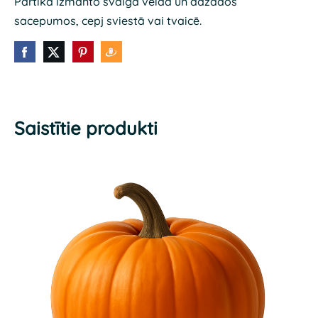
Pārtikā izmanto svaigā veidā un dažādos
sacepumos, cepj sviestā vai tvaicē.
Saistītie produkti