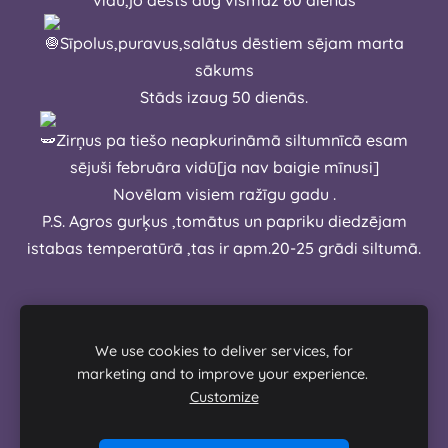
Sīpolus,puravus,salātus dēstiem sējam marta
sākums
Stāds izaug 50 dienās.
Zirņus pa tiešo neapkurināmā siltumnīcā esam
sējuši februāra vidū[ja nav baigie mīnusi]
Novēlam visiem ražīgu gadu .
P.S. Agros gurķus ,tomātus un papriku diedzējam
istabas temperatūrā ,tas ir apm.20-25 grādi siltumā.
We use cookies to deliver services, for
marketing and to improve your experience.
Customize