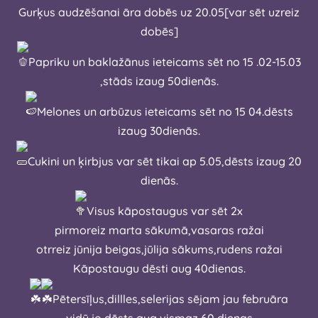
Gurķus audzēšanai āra dobēs uz 20.05[var sēt uzreiz
dobēs]
Papriku un baklažānus ieteicams sēt no 15 .02-15.03
,stāds izaug 50dienās.
Melones un arbūzus ieteicams sēt no 15 04.dēsts
izaug 30dienās.
Cukini un ķirbjus var sēt tikai ap 5.05,dēsts izaug 20
dienās.
Visus kāpostaugus var sēt 2x
pirmoreiz marta sākumā,vasaras ražai
otrreiz jūnija beigas,jūlija sākums,rudens ražai
Kāpostaugu dēsti aug 40dienas.
Pētersīļus,dillles,selerijas sējam jau februāra
vidū,jo dēsts aug vismaz 60 dienas