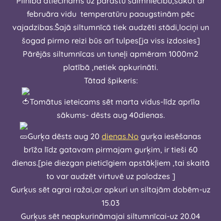
Pilnībā atiecināms uz parastu saimniecību,sākot ar
februāra vidu temperatūru paaugstinām pēc
vajadzibas.Šajā siltumnīcā tiek audzēti stādi,lociņi un
šogad pirmo reizi būs arī tulpes[ja viss izdosies]
Pārējās siltumnīcas un tuneļi apmēram 1000m2
platībā ,netiek apkurināti.
Tātad špikeris:
Tomātus ieteicams sēt marta vidus-līdz aprīla
sākums- dēsts aug 40dienas.
Gurķa dēsts aug 20
dienas.No
gurķa iesēšanas
brīža līdz gatavam pirmajam gurķim, ir tieši 60
dienas.[pie diezgan pieticīgiem apstākļiem ,tai skaitā
to var audzēt virtuvē uz palodzes ]
Gurķus sēt agrai ražai,ar apkuri un siltajām dobēm-uz
15.03
Gurķus sēt neapkurināmajai siltumnīcai-uz 20.04