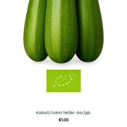
Kabači/cukini lielāki -bio,1gb.
€1.00